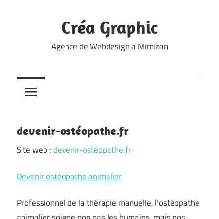
Skip
to
Créa Graphic
content
Agence de Webdesign à Mimizan
devenir-ostéopathe.fr
Site web :
devenir-ostéopathe.fr
Devenir ostéopathe animalier
Professionnel de la thérapie manuelle, l’ostéopathe
animalier soigne non pas les humains, mais nos