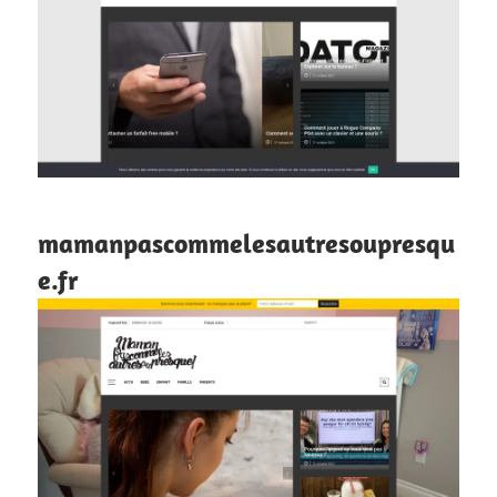
mamanpascommelesautresoupresqu
e.fr